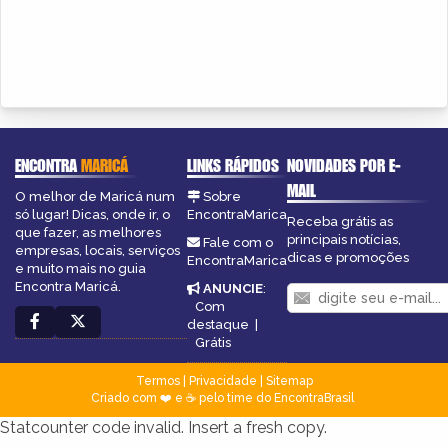
ENCONTRA
MARICÁ
LINKS RÁPIDOS
NOVIDADES POR E-
MAIL
O melhor de Maricá num
Sobre
só lugar! Dicas, onde ir, o
EncontraMarica
Receba grátis as
que fazer, as melhores
principais notícias,
Fale com o
empresas, locais, serviços
dicas e promoções
EncontraMarica
e muito mais no guia
Encontra Maricá.
ANUNCIE
:
Com
destaque
|
Grátis
Termos
|
Privacidade
|
Sitemap
Criado com ❤️ e ☕ pelo time do EncontraBrasil
Statcounter code invalid. Insert a fresh copy.