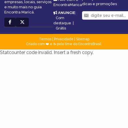
empresas, locais, serviços
dicas e promoções
EncontraMarica
e muito mais no guia
Encontra Maricá.
ANUNCIE
:
Com
destaque
|
Grátis
Termos
|
Privacidade
|
Sitemap
Criado com ❤️ e ☕ pelo time do EncontraBrasil
Statcounter code invalid. Insert a fresh copy.