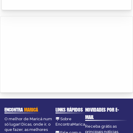
ENCONTRA
MARICÁ
LINKS RÁPIDOS
NOVIDADES POR E-
MAIL
O melhor de Maricá num
Sobre
só lugar! Dicas, onde ir, o
EncontraMarica
Receba grátis as
que fazer, as melhores
principais notícias,
Fale com o