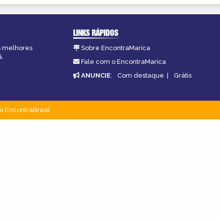
LINKS RÁPIDOS
as melhores
Sobre EncontraMarica
á.
Fale com o EncontraMarica
ANUNCIE
:
Com destaque
|
Grátis
o EncontraBrasil