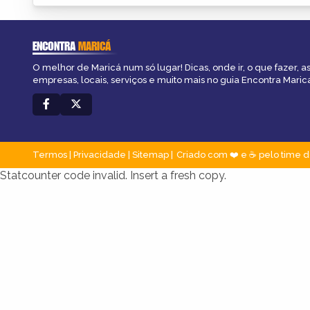
ENCONTRA
MARICÁ
O melhor de Maricá num só lugar! Dicas, onde ir, o que fazer, 
empresas, locais, serviços e muito mais no guia Encontra Maric
Termos
|
Privacidade
|
Sitemap
Criado com ❤️ e ☕ pelo time d
Statcounter code invalid. Insert a fresh copy.