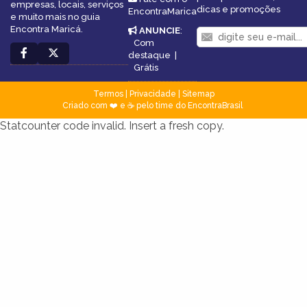
empresas, locais, serviços
dicas e promoções
EncontraMarica
e muito mais no guia
Encontra Maricá.
ANUNCIE
:
Com
destaque
|
Grátis
Termos
|
Privacidade
|
Sitemap
Criado com ❤️ e ☕ pelo time do EncontraBrasil
Statcounter code invalid. Insert a fresh copy.