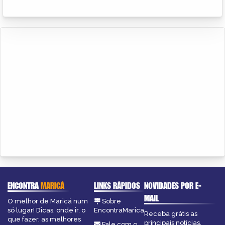
ENCONTRA
MARICÁ
LINKS RÁPIDOS
NOVIDADES POR E-
MAIL
O melhor de Maricá num
Sobre
só lugar! Dicas, onde ir, o
EncontraMarica
Receba grátis as
que fazer, as melhores
principais notícias,
Fale com o