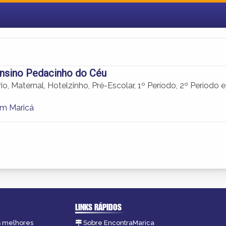
Ensino Pedacinho do Céu
io, Maternal, Hotelzinho, Pré-Escolar, 1º Período, 2º Período e
em Maricá
LINKS RÁPIDOS
as melhores
Sobre EncontraMarica