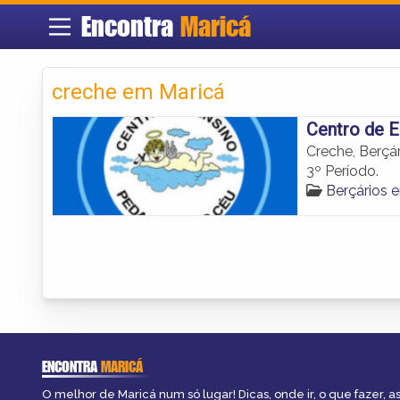
Encontra
Maricá
creche em Maricá
Centro de 
Creche, Berçár
3º Período.
Berçários 
ENCONTRA
MARICÁ
O melhor de Maricá num só lugar! Dicas, onde ir, o que fazer, 