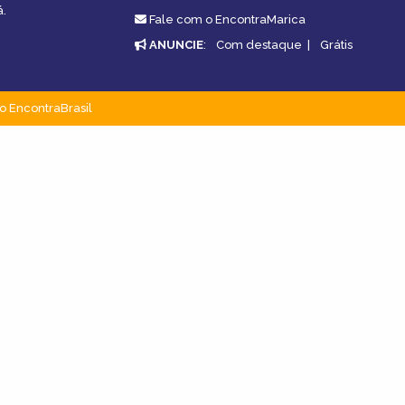
á.
Fale com o EncontraMarica
ANUNCIE
:
Com destaque
|
Grátis
o EncontraBrasil