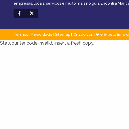
empresas, locais, serviços e muito mais no guia Encontra Maric
Termos
|
Privacidade
|
Sitemap
Criado com ❤️ e ☕ pelo time d
Statcounter code invalid. Insert a fresh copy.