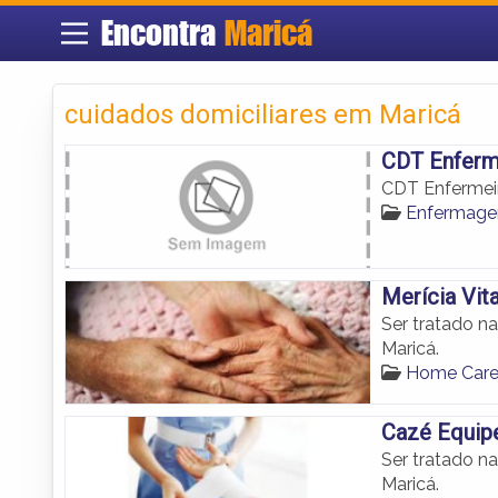
Encontra
Maricá
cuidados domiciliares em Maricá
CDT Enferme
CDT Enfermeir
Enfermage
Merícia Vita
Ser tratado n
Maricá.
Home Care
Cazé Equip
Ser tratado n
Maricá.