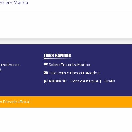
m em Maricá
LINKS RÁPIDOS
as melhores
Sobre EncontraMarica
á.
Fale com o EncontraMarica
ANUNCIE
:
Com destaque
|
Grátis
o EncontraBrasil