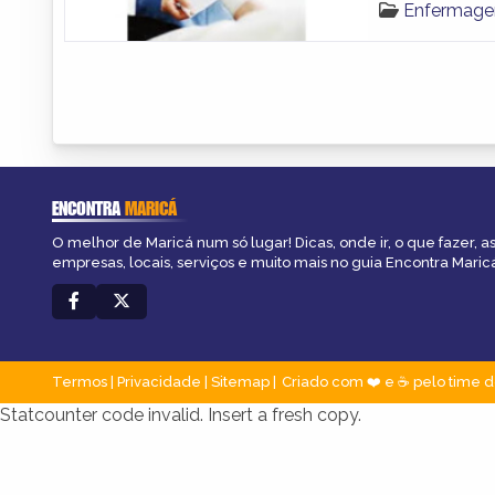
Enfermage
ENCONTRA
MARICÁ
O melhor de Maricá num só lugar! Dicas, onde ir, o que fazer, 
empresas, locais, serviços e muito mais no guia Encontra Maric
Termos
|
Privacidade
|
Sitemap
Criado com ❤️ e ☕ pelo time d
Statcounter code invalid. Insert a fresh copy.