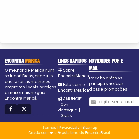
ENCONTRA
MARICÁ
LINKS RÁPIDOS
NOVIDADES POR E-
MAIL
O melhor de Maricá num
Sobre
só lugar! Dicas, onde ir, o
EncontraMarica
Receba grátis as
que fazer, as melhores
principais notícias,
Fale com o
empresas, locais, serviços
dicas e promoções
EncontraMarica
e muito mais no guia
Encontra Maricá.
ANUNCIE
:
Com
destaque
|
Grátis
Termos
|
Privacidade
|
Sitemap
Criado com ❤️ e ☕ pelo time do EncontraBrasil