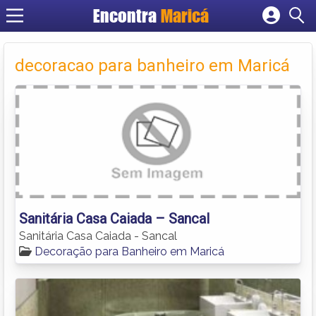
Encontra
Maricá
Cadastrar empresa
Fazer login
decoracao para banheiro em Maricá
Criar conta
Sanitária Casa Caiada – Sancal
Sanitária Casa Caiada - Sancal
Decoração para Banheiro em Maricá