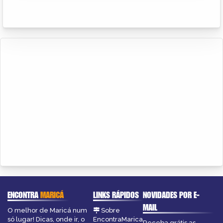
ENCONTRA
MARICÁ
LINKS RÁPIDOS
NOVIDADES POR E-
MAIL
O melhor de Maricá num
Sobre
só lugar! Dicas, onde ir, o
EncontraMarica
Receba grátis as