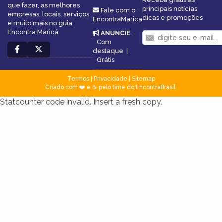
que fazer, as melhores
principais notícias,
Fale com o
empresas, locais, serviços
dicas e promoções
EncontraMarica
e muito mais no guia
Encontra Maricá.
ANUNCIE
:
Com
destaque
|
Grátis
Termos
|
Privacidade
|
Sitemap
Criado com ❤️ e ☕ pelo time do EncontraBrasil
Statcounter code invalid. Insert a fresh copy.