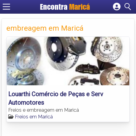
Encontra
Maricá
Cadastrar empresa
Fazer login
embreagem em Maricá
Criar conta
Louarthi Comércio de Peças e Serv
Automotores
Freios e embreagem em Maricá
Freios em Maricá