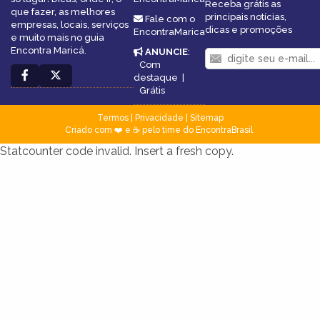
Receba grátis as
que fazer, as melhores
principais notícias,
Fale com o
empresas, locais, serviços
dicas e promoções
EncontraMarica
e muito mais no guia
Encontra Maricá.
ANUNCIE
:
Com
destaque
|
Grátis
Termos
|
Privacidade
|
Sitemap
Criado com ❤️ e ☕ pelo time do EncontraBrasil
Statcounter code invalid. Insert a fresh copy.