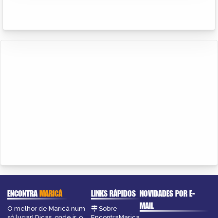
ENCONTRA
MARICÁ
LINKS RÁPIDOS
NOVIDADES POR E-
MAIL
O melhor de Maricá num
Sobre
só lugar! Dicas, onde ir, o
EncontraMarica