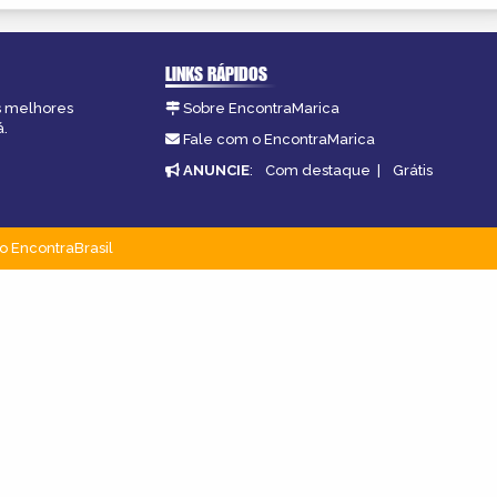
LINKS RÁPIDOS
as melhores
Sobre EncontraMarica
á.
Fale com o EncontraMarica
ANUNCIE
:
Com destaque
|
Grátis
o EncontraBrasil