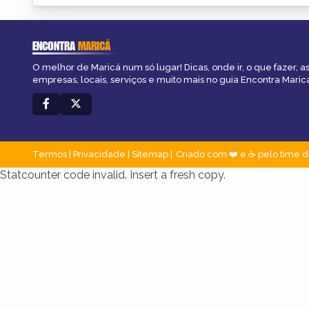
ENCONTRA
MARICÁ
O melhor de Maricá num só lugar! Dicas, onde ir, o que fazer, 
empresas, locais, serviços e muito mais no guia Encontra Maric
Termos
|
Privacidade
|
Sitemap
Criado com ❤️ e ☕ pelo time d
Statcounter code invalid. Insert a fresh copy.