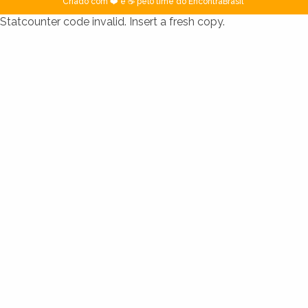
Criado com ❤️ e ☕ pelo time do EncontraBrasil
Statcounter code invalid. Insert a fresh copy.