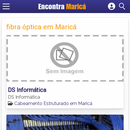
Encontra
Maricá
Cadastrar empresa
Fazer login
fibra óptica em Maricá
Criar conta
DS Informática
DS Informática
Cabeamento Estruturado em Maricá