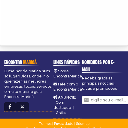
ENCONTRA
MARICÁ
LINKS RÁPIDOS
NOVIDADES POR E-
MAIL
O melhor de Maricá num
Sobre
só lugar! Dicas, onde ir, o
EncontraMarica
Receba grátis as
que fazer, as melhores
principais notícias,
Fale com o
empresas, locais, serviços
dicas e promoções
EncontraMarica
e muito mais no guia
Encontra Maricá.
ANUNCIE
:
Com
destaque
|
Grátis
Termos
|
Privacidade
|
Sitemap