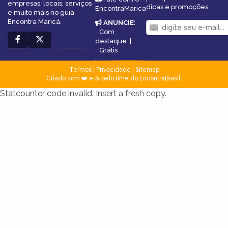
empresas, locais, serviços
dicas e promoções
EncontraMarica
e muito mais no guia
Encontra Maricá.
ANUNCIE
:
Com
destaque
|
Grátis
Termos
|
Privacidade
|
Sitemap
Criado com ❤️ e ☕ pelo time do EncontraBrasil
Statcounter code invalid. Insert a fresh copy.