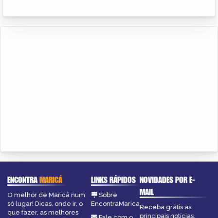
ENCONTRA
MARICÁ
LINKS RÁPIDOS
NOVIDADES POR E-
MAIL
O melhor de Maricá num
Sobre
só lugar! Dicas, onde ir, o
EncontraMarica
Receba grátis as
que fazer, as melhores
principais notícias,
Fale com o