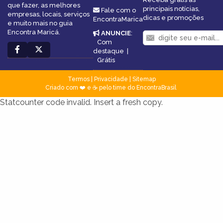
que fazer, as melhores
principais notícias,
Fale com o
empresas, locais, serviços
dicas e promoções
EncontraMarica
e muito mais no guia
Encontra Maricá.
ANUNCIE
:
Com
destaque
|
Grátis
Termos
|
Privacidade
|
Sitemap
Criado com ❤️ e ☕ pelo time do EncontraBrasil
Statcounter code invalid. Insert a fresh copy.