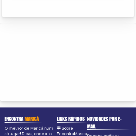
ENCONTRA
MARICÁ
LINKS RÁPIDOS
NOVIDADES POR E-
MAIL
O melhor de Maricá num
Sobre
só lugar! Dicas, onde ir, o
EncontraMarica
Receba grátis as