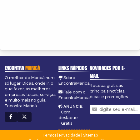
ENCONTRA
MARICÁ
LINKS RÁPIDOS
NOVIDADES POR E-
MAIL
O melhor de Maricá num
Sobre
só lugar! Dicas, onde ir, o
EncontraMarica
Receba grátis as
que fazer, as melhores
principais notícias,
Fale com o
empresas, locais, serviços
dicas e promoções
EncontraMarica
e muito mais no guia
Encontra Maricá.
ANUNCIE
:
Com
destaque
|
Grátis
Termos
|
Privacidade
|
Sitemap