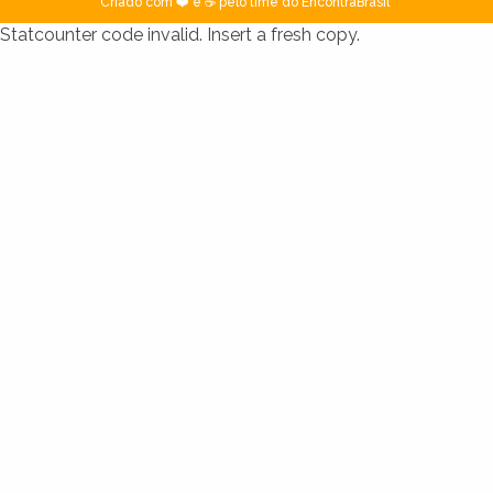
Criado com ❤️ e ☕ pelo time do EncontraBrasil
Statcounter code invalid. Insert a fresh copy.