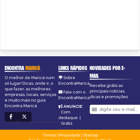
ENCONTRA
MARICÁ
LINKS RÁPIDOS
NOVIDADES POR E-
MAIL
O melhor de Maricá num
Sobre
só lugar! Dicas, onde ir, o
EncontraMarica
Receba grátis as
que fazer, as melhores
principais notícias,
Fale com o
empresas, locais, serviços
dicas e promoções
EncontraMarica
e muito mais no guia
Encontra Maricá.
ANUNCIE
:
Com
destaque
|
Grátis
Termos
|
Privacidade
|
Sitemap