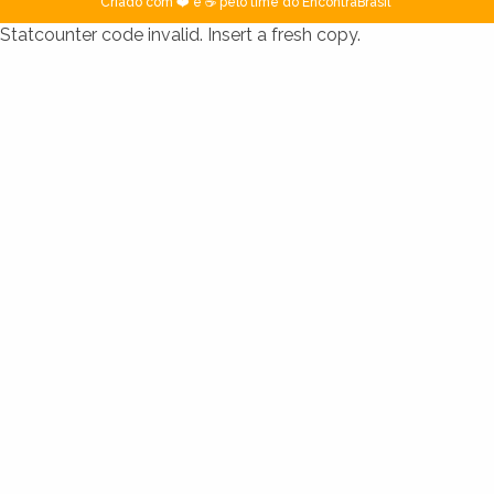
Criado com ❤️ e ☕ pelo time do EncontraBrasil
Statcounter code invalid. Insert a fresh copy.