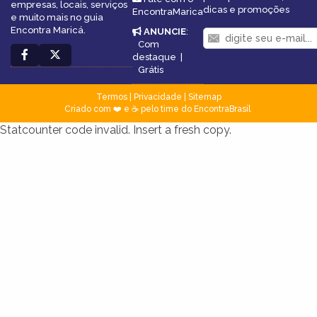
empresas, locais, serviços
dicas e promoções
EncontraMarica
e muito mais no guia
Encontra Maricá.
ANUNCIE
:
Com
destaque
|
Grátis
Termos
|
Privacidade
|
Sitemap
Criado com ❤️ e ☕ pelo time do EncontraBrasil
Statcounter code invalid. Insert a fresh copy.