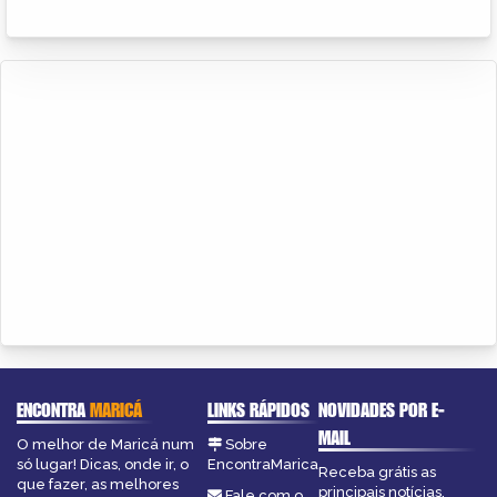
ENCONTRA
MARICÁ
LINKS RÁPIDOS
NOVIDADES POR E-
MAIL
O melhor de Maricá num
Sobre
só lugar! Dicas, onde ir, o
EncontraMarica
Receba grátis as
que fazer, as melhores
principais notícias,
Fale com o