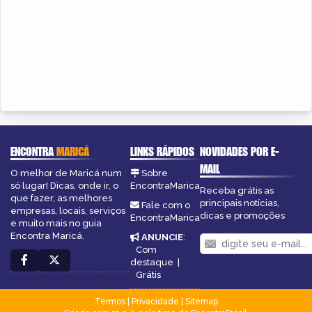
ENCONTRA
MARICÁ
LINKS RÁPIDOS
NOVIDADES POR E-
MAIL
O melhor de Maricá num
Sobre
só lugar! Dicas, onde ir, o
EncontraMarica
Receba grátis as
que fazer, as melhores
principais notícias,
Fale com o
empresas, locais, serviços
dicas e promoções
EncontraMarica
e muito mais no guia
Encontra Maricá.
ANUNCIE
:
Com
destaque
|
Grátis
Termos
|
Privacidade
|
Sitemap