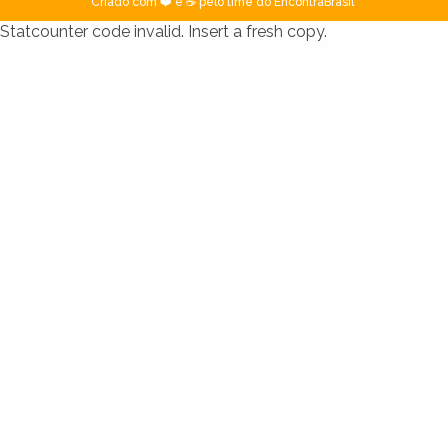
Criado com ❤️ e ☕ pelo time do EncontraBrasil
Statcounter code invalid. Insert a fresh copy.