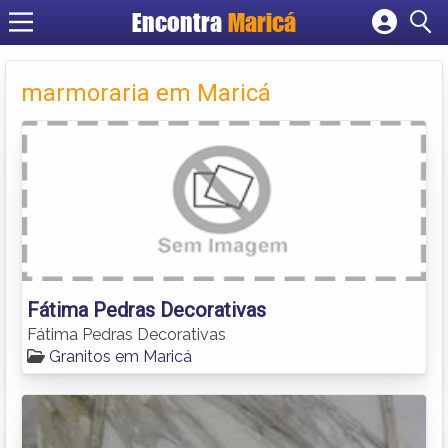
Encontra
Maricá
Cadastrar empresa
Fazer login
marmoraria em Maricá
Criar conta
Fátima Pedras Decorativas
Fátima Pedras Decorativas
Granitos em Maricá