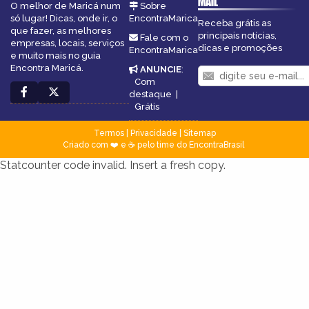
MAIL
O melhor de Maricá num
Sobre
só lugar! Dicas, onde ir, o
EncontraMarica
Receba grátis as
que fazer, as melhores
principais notícias,
Fale com o
empresas, locais, serviços
dicas e promoções
EncontraMarica
e muito mais no guia
Encontra Maricá.
ANUNCIE
:
Com
destaque
|
Grátis
Termos
|
Privacidade
|
Sitemap
Criado com ❤️ e ☕ pelo time do EncontraBrasil
Statcounter code invalid. Insert a fresh copy.