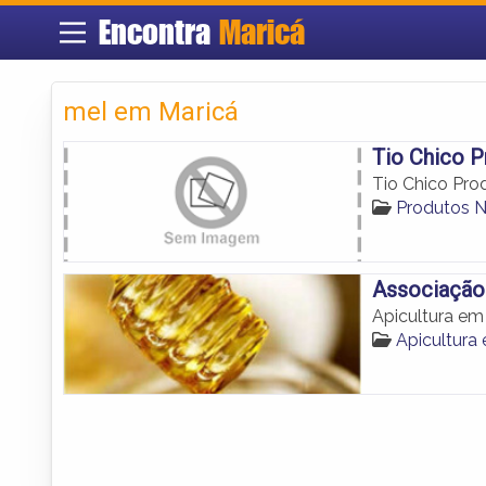
Encontra
Maricá
mel em Maricá
Tio Chico P
Tio Chico Pro
Produtos N
Associação 
Apicultura em
Apicultura