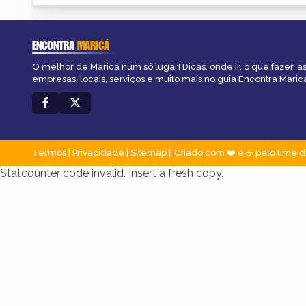
ENCONTRA
MARICÁ
O melhor de Maricá num só lugar! Dicas, onde ir, o que fazer, 
empresas, locais, serviços e muito mais no guia Encontra Maric
Termos
|
Privacidade
|
Sitemap
Criado com ❤️ e ☕ pelo time d
Statcounter code invalid. Insert a fresh copy.