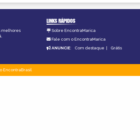
LINKS RÁPIDOS
as melhores
Sobre EncontraMarica
á.
Fale com o EncontraMarica
ANUNCIE
:
Com destaque
|
Grátis
o EncontraBrasil