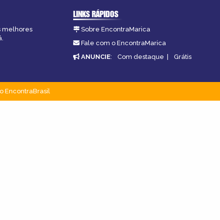
LINKS RÁPIDOS
as melhores
Sobre EncontraMarica
á.
Fale com o EncontraMarica
ANUNCIE
:
Com destaque
|
Grátis
o EncontraBrasil