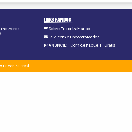
LINKS RÁPIDOS
as melhores
Sobre EncontraMarica
á.
Fale com o EncontraMarica
ANUNCIE
:
Com destaque
|
Grátis
o EncontraBrasil