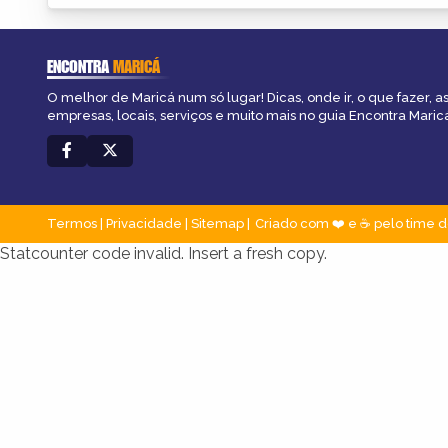
ENCONTRA
MARICÁ
O melhor de Maricá num só lugar! Dicas, onde ir, o que fazer, 
empresas, locais, serviços e muito mais no guia Encontra Maric
Termos
|
Privacidade
|
Sitemap
Criado com ❤️ e ☕ pelo time d
Statcounter code invalid. Insert a fresh copy.