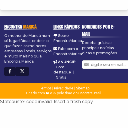
ENCONTRA
MARICÁ
LINKS RÁPIDOS
NOVIDADES POR E-
MAIL
O melhor de Maricá num
Sobre
só lugar! Dicas, onde ir, o
EncontraMarica
Receba grátis as
que fazer, as melhores
principais notícias,
Fale com o
empresas, locais, serviços
dicas e promoções
EncontraMarica
e muito mais no guia
Encontra Maricá.
ANUNCIE
:
Com
destaque
|
Grátis
Termos
|
Privacidade
|
Sitemap
Criado com ❤️ e ☕ pelo time do EncontraBrasil
Statcounter code invalid. Insert a fresh copy.