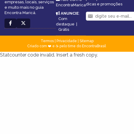
empresas, locais, serviços
dicas e promoções
EncontraMarica
e muito mais no guia
Encontra Maricá.
ANUNCIE
:
Com
destaque
|
Grátis
Termos
|
Privacidade
|
Sitemap
Criado com ❤️ e ☕ pelo time do EncontraBrasil
Statcounter code invalid. Insert a fresh copy.