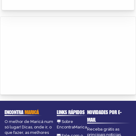
ENCONTRA
MARICÁ
LINKS RÁPIDOS
NOVIDADES POR E-
MAIL
O melhor de Maricá num
Sobre
só lugar! Dicas, onde ir, o
EncontraMarica
Receba grátis as
que fazer, as melhores
principais notícias,
Fale com o