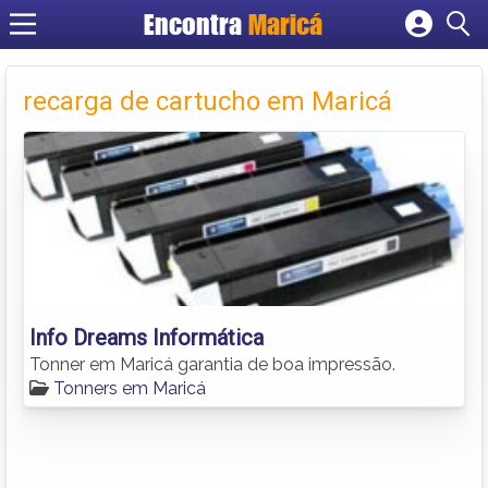
Encontra
Maricá
Cadastrar empresa
Fazer login
recarga de cartucho em Maricá
Criar conta
Info Dreams Informática
Tonner em Maricá garantia de boa impressão.
Tonners em Maricá