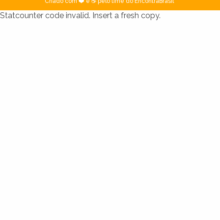
Criado com ❤️ e ☕ pelo time do EncontraBrasil
Statcounter code invalid. Insert a fresh copy.