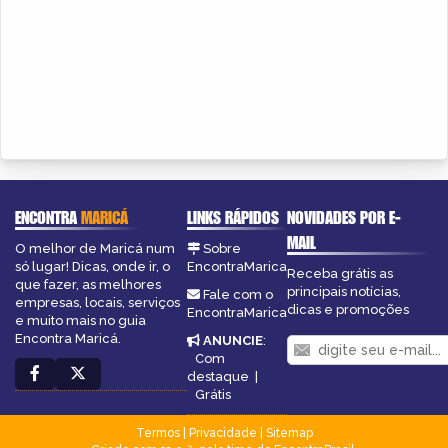
ENCONTRA
MARICÁ
LINKS RÁPIDOS
NOVIDADES POR E-
MAIL
O melhor de Maricá num
Sobre
só lugar! Dicas, onde ir, o
EncontraMarica
Receba grátis as
que fazer, as melhores
principais notícias,
Fale com o
empresas, locais, serviços
dicas e promoções
EncontraMarica
e muito mais no guia
Encontra Maricá.
ANUNCIE
:
Com
destaque
|
Grátis
Termos
|
Privacidade
|
Sitemap