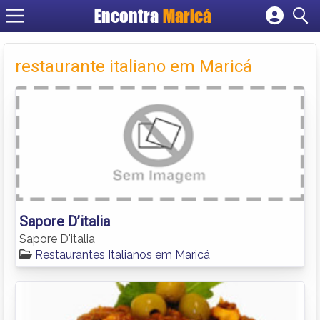
Encontra
Maricá
Cadastrar empresa
Fazer login
restaurante italiano em Maricá
Criar conta
Sapore D’italia
Sapore D'italia
Restaurantes Italianos em Maricá