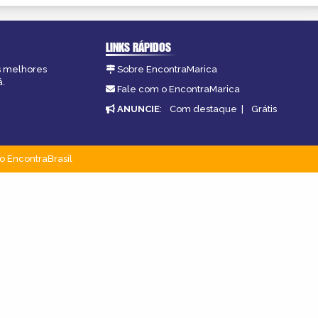
LINKS RÁPIDOS
as melhores
Sobre EncontraMarica
á.
Fale com o EncontraMarica
ANUNCIE
:
Com destaque
|
Grátis
o EncontraBrasil