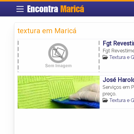
Encontra
Maricá
textura em Maricá
Fgt Revest
Fgt Revestim
Textura e 
José Harold
Serviços em P
preço.
Textura e 