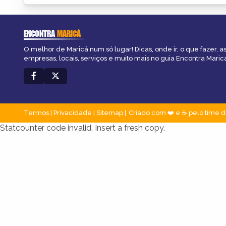
ENCONTRA
MARICÁ
O melhor de Maricá num só lugar! Dicas, onde ir, o que fazer, 
empresas, locais, serviços e muito mais no guia Encontra Maric
Termos
|
Privacidade
|
Sitemap
Criado com ❤️ e ☕ pelo time d
Statcounter code invalid. Insert a fresh copy.