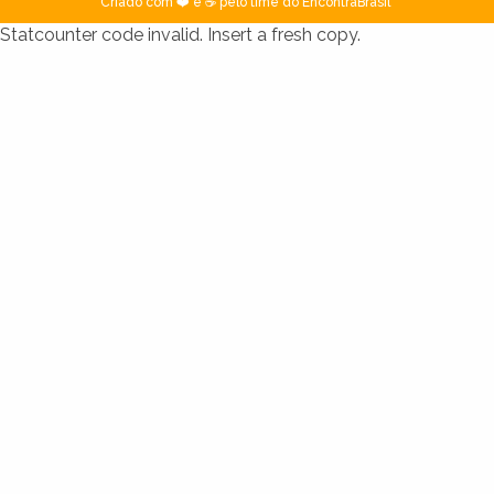
Criado com ❤️ e ☕ pelo time do EncontraBrasil
Statcounter code invalid. Insert a fresh copy.