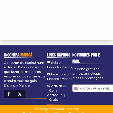
ENCONTRA
MARICÁ
LINKS RÁPIDOS
NOVIDADES POR E-
MAIL
O melhor de Maricá num
Sobre
só lugar! Dicas, onde ir, o
EncontraMarica
Receba grátis as
que fazer, as melhores
principais notícias,
Fale com o
empresas, locais, serviços
dicas e promoções
EncontraMarica
e muito mais no guia
Encontra Maricá.
ANUNCIE
:
Com
destaque
|
Grátis
Termos
|
Privacidade
|
Sitemap