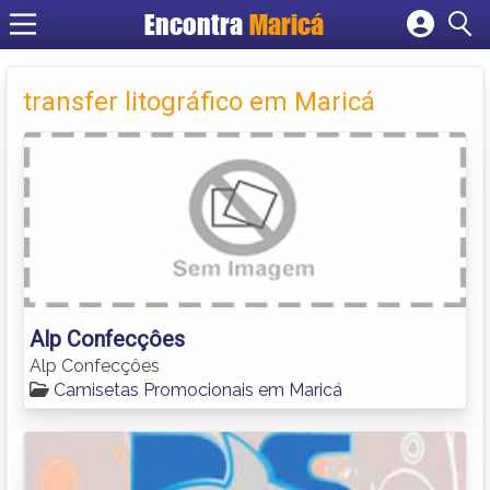
Encontra
Maricá
Cadastrar empresa
Fazer login
transfer litográfico em Maricá
Criar conta
Alp Confecçôes
Alp Confecçôes
Camisetas Promocionais em Maricá