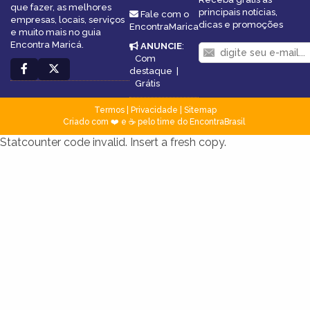
que fazer, as melhores
principais notícias,
Fale com o
empresas, locais, serviços
dicas e promoções
EncontraMarica
e muito mais no guia
Encontra Maricá.
ANUNCIE
:
Com
destaque
|
Grátis
Termos
|
Privacidade
|
Sitemap
Criado com ❤️ e ☕ pelo time do EncontraBrasil
Statcounter code invalid. Insert a fresh copy.