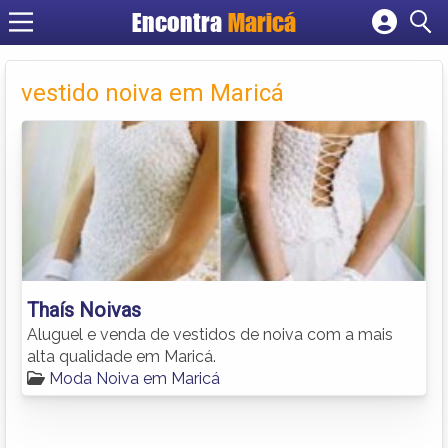
Encontra
Maricá
Cadastrar empresa
Fazer login
vestido noiva em Maricá
Criar conta
Thaís Noivas
Aluguel e venda de vestidos de noiva com a mais
alta qualidade em Maricá.
Moda Noiva em Maricá