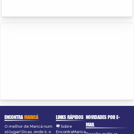
ENCONTRA
MARICÁ
LINKS RÁPIDOS
NOVIDADES POR E-
MAIL
O melhor de Maricá num
Sobre
só lugar! Dicas, onde ir, o
EncontraMarica
Receba grátis as