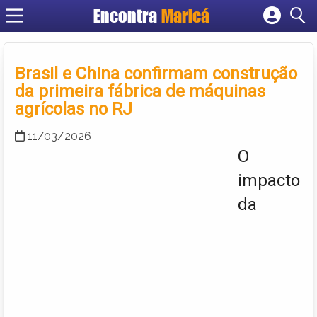
Encontra
Maricá
Cadastrar empresa
Fazer login
Brasil e China confirmam construção
Criar conta
da primeira fábrica de máquinas
agrícolas no RJ
11/03/2026
O
impacto
da