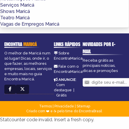
Serviços Maricá
Shows Maricá
Teatro Maricá
Vagas de Empregos Maricá
ENCONTRA
MARICÁ
LINKS RÁPIDOS
NOVIDADES POR E-
MAIL
O melhor de Maricá num
Sobre
só lugar! Dicas, onde ir, o
EncontraMarica
Receba grátis as
que fazer, as melhores
principais notícias,
Fale com o
empresas, locais, serviços
dicas e promoções
EncontraMarica
e muito mais no guia
Encontra Maricá.
ANUNCIE
:
Com
destaque
|
Grátis
Termos
|
Privacidade
|
Sitemap
Criado com ❤️ e ☕ pelo time do EncontraBrasil
Statcounter code invalid. Insert a fresh copy.