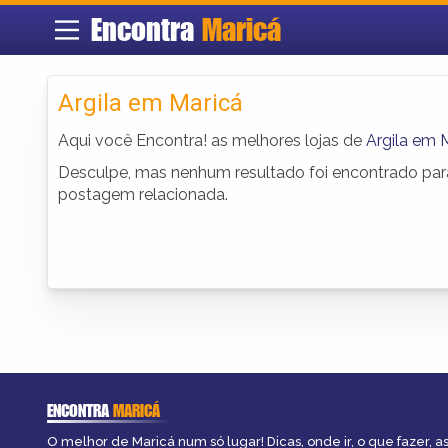
Encontra
Maricá
Argila em Maricá
Aqui você Encontra! as melhores lojas de
Argila em 
Desculpe, mas nenhum resultado foi encontrado para 
postagem relacionada.
ENCONTRA
MARICÁ
O melhor de Maricá num só lugar! Dicas, onde ir, o que fazer, 