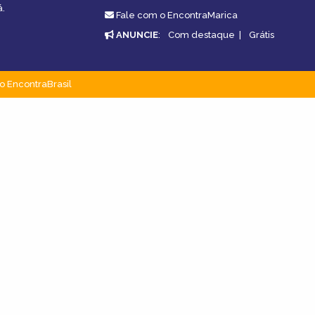
á.
Fale com o EncontraMarica
ANUNCIE
:
Com destaque
|
Grátis
o EncontraBrasil