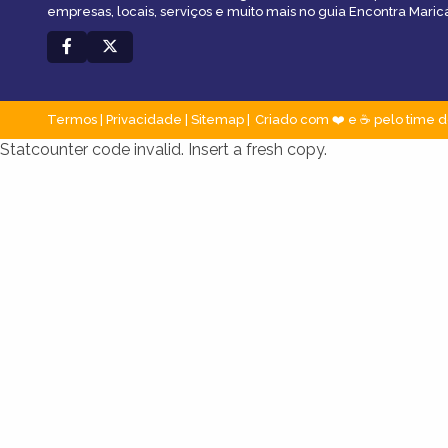
empresas, locais, serviços e muito mais no guia Encontra Maric
Termos
|
Privacidade
|
Sitemap
Criado com ❤️ e ☕ pelo time d
Statcounter code invalid. Insert a fresh copy.