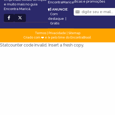
dicas e promoções
EncontraMarica
e muito mais no guia
Encontra Maricá.
ANUNCIE
:
Com
destaque
|
Grátis
Termos
|
Privacidade
|
Sitemap
Criado com ❤️ e ☕ pelo time do EncontraBrasil
Statcounter code invalid. Insert a fresh copy.