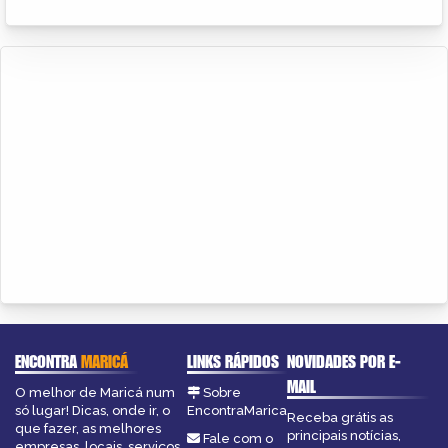
ENCONTRA
MARICÁ
LINKS RÁPIDOS
NOVIDADES POR E-
MAIL
O melhor de Maricá num
Sobre
só lugar! Dicas, onde ir, o
EncontraMarica
Receba grátis as
que fazer, as melhores
principais notícias,
Fale com o
empresas, locais, serviços