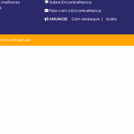
as melhores
Sobre EncontraMarica
á.
Fale com o EncontraMarica
ANUNCIE
:
Com destaque
|
Grátis
o EncontraBrasil