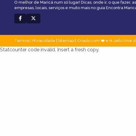
O melhor de Maricá num só lugar! Dicas, onde ir, o que fazer, 
empresas, locais, serviços e muito mais no guia Encontra Maric
Termos
|
Privacidade
|
Sitemap
Criado com ❤️ e ☕ pelo time d
Statcounter code invalid. Insert a fresh copy.