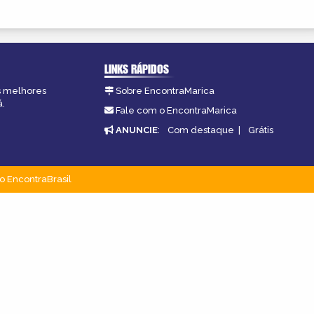
LINKS RÁPIDOS
as melhores
Sobre EncontraMarica
á.
Fale com o EncontraMarica
ANUNCIE
:
Com destaque
|
Grátis
o EncontraBrasil