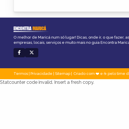
ENCONTRA
MARICÁ
O melhor de Maricá num só lugar! Dicas, onde ir, o que fazer, 
empresas, locais, serviços e muito mais no guia Encontra Maric
Termos
|
Privacidade
|
Sitemap
Criado com ❤️ e ☕ pelo time d
Statcounter code invalid. Insert a fresh copy.