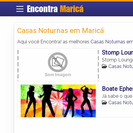
Encontra
Maricá
Casas Noturnas em Maricá
Aqui você Encontra! as melhores
Casas Noturnas em
Stomp Lou
Stomp Loung
Casas Notu
Boate Ephe
Já sabe o que
Casas Notu