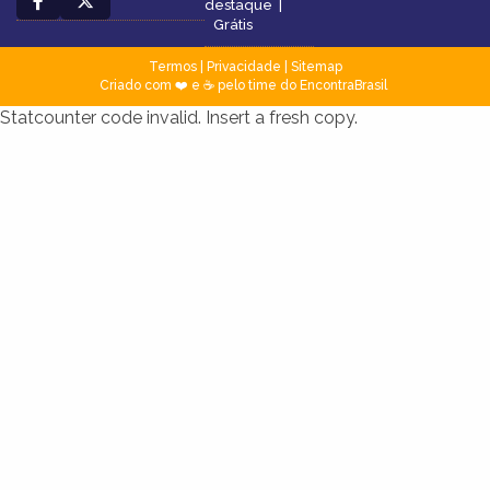
destaque
|
Grátis
Termos
|
Privacidade
|
Sitemap
Criado com ❤️ e ☕ pelo time do EncontraBrasil
Statcounter code invalid. Insert a fresh copy.