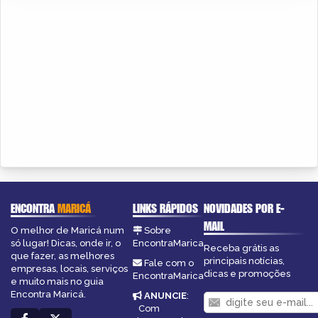
ENCONTRA
MARICÁ
LINKS RÁPIDOS
NOVIDADES POR E-
MAIL
O melhor de Maricá num
Sobre
só lugar! Dicas, onde ir, o
EncontraMarica
Receba grátis as
que fazer, as melhores
principais notícias,
Fale com o
empresas, locais, serviços
dicas e promoções
EncontraMarica
e muito mais no guia
Encontra Maricá.
ANUNCIE
:
Com