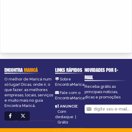
ENCONTRA
MARICÁ
LINKS RÁPIDOS
NOVIDADES POR E-
MAIL
O melhor de Maricá num
Sobre
só lugar! Dicas, onde ir, o
EncontraMarica
Receba grátis as
que fazer, as melhores
principais notícias,
Fale com o
empresas, locais, serviços
dicas e promoções
EncontraMarica
e muito mais no guia
Encontra Maricá.
ANUNCIE
:
Com
destaque
|
Grátis