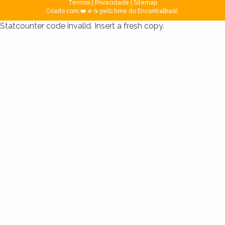
Termos
|
Privacidade
|
Sitemap
Criado com ❤️ e ☕ pelo time do EncontraBrasil
Statcounter code invalid. Insert a fresh copy.