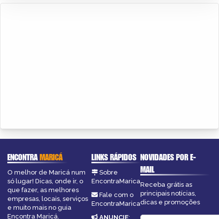
ENCONTRA
MARICÁ
LINKS RÁPIDOS
NOVIDADES POR E-
MAIL
O melhor de Maricá num
Sobre
só lugar! Dicas, onde ir, o
EncontraMarica
Receba grátis as
que fazer, as melhores
principais notícias,
Fale com o
empresas, locais, serviços
dicas e promoções
EncontraMarica
e muito mais no guia
Encontra Maricá.
ANUNCIE
: