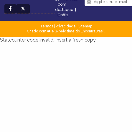
Com
destaque
|
Grátis
Termos
|
Privacidade
|
Sitemap
Criado com ❤️ e ☕ pelo time do EncontraBrasil
Statcounter code invalid. Insert a fresh copy.