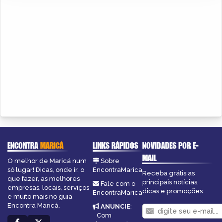
ENCONTRA
MARICÁ
LINKS RÁPIDOS
NOVIDADES POR E-
MAIL
O melhor de Maricá num
Sobre
só lugar! Dicas, onde ir, o
EncontraMarica
Receba grátis as
que fazer, as melhores
principais notícias,
Fale com o
empresas, locais, serviços
dicas e promoções
EncontraMarica
e muito mais no guia
Encontra Maricá.
ANUNCIE
:
Com