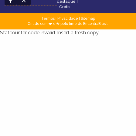
destaque
|
Grátis
Termos
|
Privacidade
|
Sitemap
Criado com ❤️ e ☕ pelo time do EncontraBrasil
Statcounter code invalid. Insert a fresh copy.