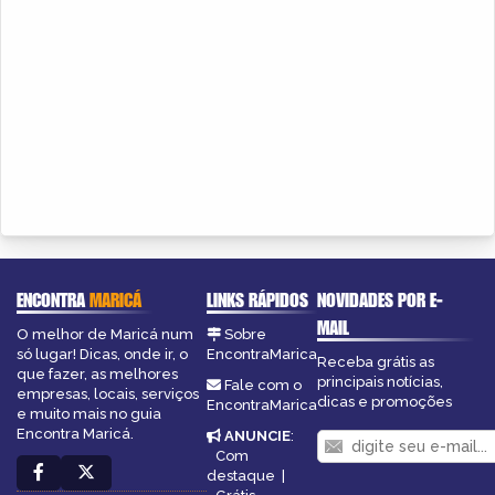
ENCONTRA
MARICÁ
LINKS RÁPIDOS
NOVIDADES POR E-
MAIL
O melhor de Maricá num
Sobre
só lugar! Dicas, onde ir, o
EncontraMarica
Receba grátis as
que fazer, as melhores
principais notícias,
Fale com o
empresas, locais, serviços
dicas e promoções
EncontraMarica
e muito mais no guia
Encontra Maricá.
ANUNCIE
:
Com
destaque
|