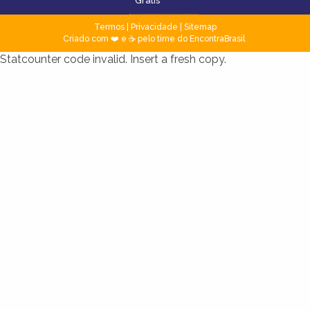
Grátis
Termos
|
Privacidade
|
Sitemap
Criado com ❤️ e ☕ pelo time do EncontraBrasil
Statcounter code invalid. Insert a fresh copy.