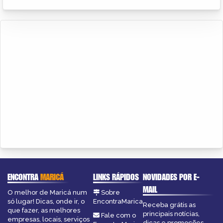
ENCONTRA
MARICÁ
LINKS RÁPIDOS
NOVIDADES POR E-
MAIL
O melhor de Maricá num
Sobre
só lugar! Dicas, onde ir, o
EncontraMarica
Receba grátis as
que fazer, as melhores
principais notícias,
Fale com o
empresas, locais, serviços
dicas e promoções