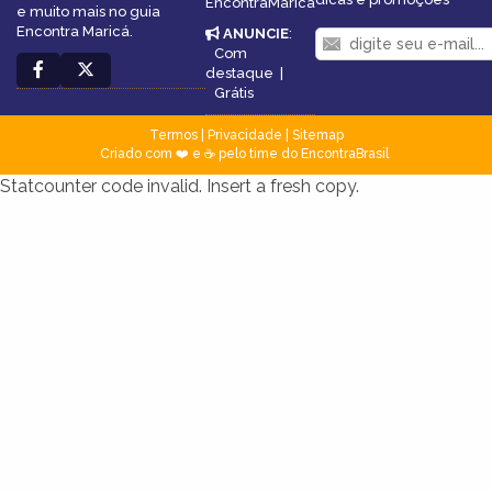
EncontraMarica
e muito mais no guia
Encontra Maricá.
ANUNCIE
:
Com
destaque
|
Grátis
Termos
|
Privacidade
|
Sitemap
Criado com ❤️ e ☕ pelo time do EncontraBrasil
Statcounter code invalid. Insert a fresh copy.