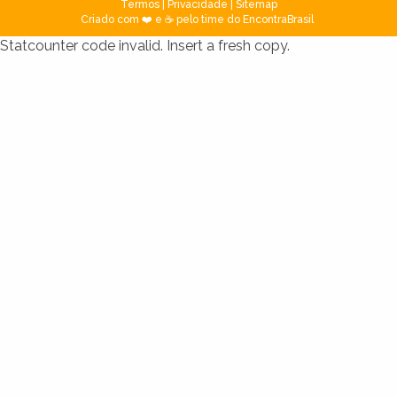
Termos
|
Privacidade
|
Sitemap
Criado com ❤️ e ☕ pelo time do EncontraBrasil
Statcounter code invalid. Insert a fresh copy.