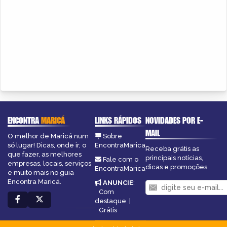
ENCONTRA
MARICÁ
LINKS RÁPIDOS
NOVIDADES POR E-
MAIL
O melhor de Maricá num
Sobre
só lugar! Dicas, onde ir, o
EncontraMarica
Receba grátis as
que fazer, as melhores
principais notícias,
Fale com o
empresas, locais, serviços
dicas e promoções
EncontraMarica
e muito mais no guia
Encontra Maricá.
ANUNCIE
:
Com
destaque
|
Grátis