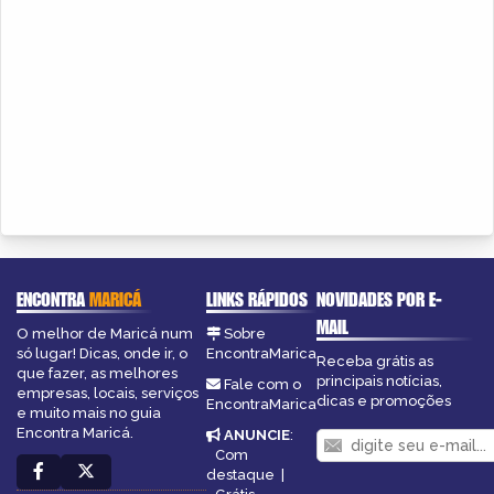
ENCONTRA
MARICÁ
LINKS RÁPIDOS
NOVIDADES POR E-
MAIL
O melhor de Maricá num
Sobre
só lugar! Dicas, onde ir, o
EncontraMarica
Receba grátis as
que fazer, as melhores
principais notícias,
Fale com o
empresas, locais, serviços
dicas e promoções
EncontraMarica
e muito mais no guia
Encontra Maricá.
ANUNCIE
:
Com
destaque
|