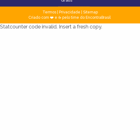
Grátis
Termos
|
Privacidade
|
Sitemap
Criado com ❤️ e ☕ pelo time do EncontraBrasil
Statcounter code invalid. Insert a fresh copy.