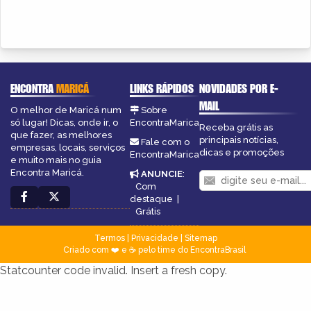
ENCONTRA
MARICÁ
LINKS RÁPIDOS
NOVIDADES POR E-
MAIL
O melhor de Maricá num
Sobre
só lugar! Dicas, onde ir, o
EncontraMarica
Receba grátis as
que fazer, as melhores
principais notícias,
Fale com o
empresas, locais, serviços
dicas e promoções
EncontraMarica
e muito mais no guia
Encontra Maricá.
ANUNCIE
:
Com
destaque
|
Grátis
Termos
|
Privacidade
|
Sitemap
Criado com ❤️ e ☕ pelo time do EncontraBrasil
Statcounter code invalid. Insert a fresh copy.