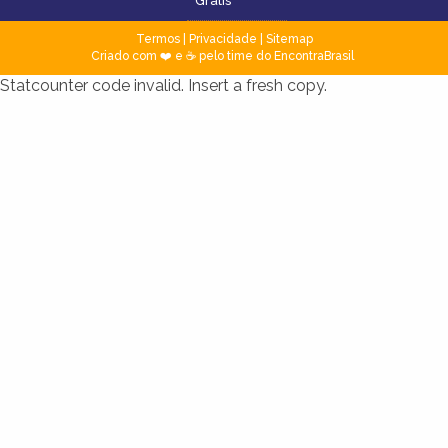
Grátis
Termos
|
Privacidade
|
Sitemap
Criado com ❤️ e ☕ pelo time do EncontraBrasil
Statcounter code invalid. Insert a fresh copy.