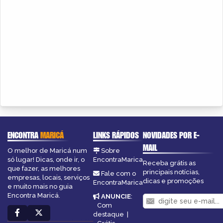
ENCONTRA
MARICÁ
LINKS RÁPIDOS
NOVIDADES POR E-
MAIL
O melhor de Maricá num
Sobre
só lugar! Dicas, onde ir, o
EncontraMarica
Receba grátis as
que fazer, as melhores
principais notícias,
Fale com o
empresas, locais, serviços
dicas e promoções
EncontraMarica
e muito mais no guia
Encontra Maricá.
ANUNCIE
:
Com
destaque
|