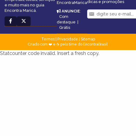
dicas e promoções
EncontraMarica
e muito mais no guia
Encontra Maricá.
ANUNCIE
:
Com
destaque
|
Grátis
Termos
|
Privacidade
|
Sitemap
Criado com ❤️ e ☕ pelo time do EncontraBrasil
Statcounter code invalid. Insert a fresh copy.