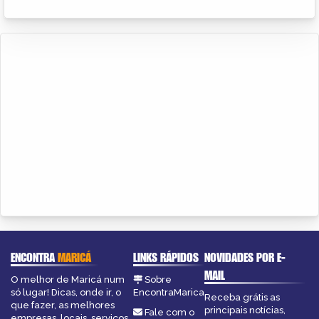
ENCONTRA
MARICÁ
LINKS RÁPIDOS
NOVIDADES POR E-
MAIL
O melhor de Maricá num
Sobre
só lugar! Dicas, onde ir, o
EncontraMarica
Receba grátis as
que fazer, as melhores
principais notícias,
Fale com o
empresas, locais, serviços