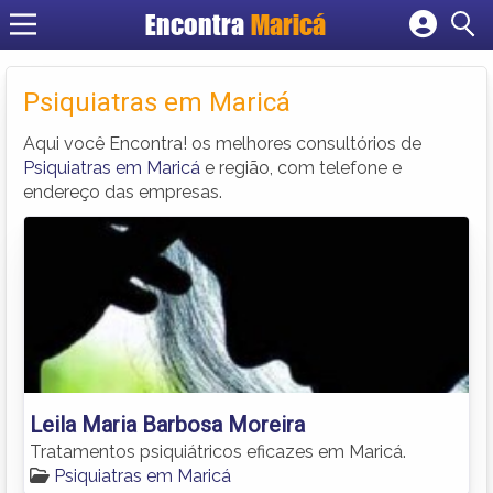
Encontra
Maricá
Cadastrar empresa
Fazer login
Psiquiatras em Maricá
Criar conta
Aqui você Encontra! os melhores consultórios de
Psiquiatras em Maricá
e região, com telefone e
endereço das empresas.
Leila Maria Barbosa Moreira
Tratamentos psiquiátricos eficazes em Maricá.
Psiquiatras em Maricá