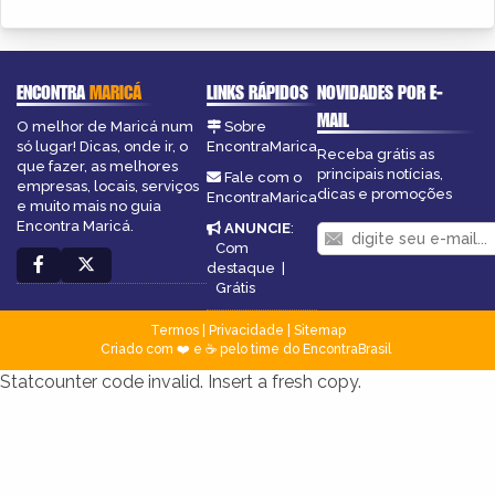
ENCONTRA
MARICÁ
LINKS RÁPIDOS
NOVIDADES POR E-
MAIL
O melhor de Maricá num
Sobre
só lugar! Dicas, onde ir, o
EncontraMarica
Receba grátis as
que fazer, as melhores
principais notícias,
Fale com o
empresas, locais, serviços
dicas e promoções
EncontraMarica
e muito mais no guia
Encontra Maricá.
ANUNCIE
:
Com
destaque
|
Grátis
Termos
|
Privacidade
|
Sitemap
Criado com ❤️ e ☕ pelo time do EncontraBrasil
Statcounter code invalid. Insert a fresh copy.