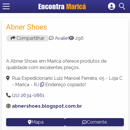
Encontra
Maricá
Cadastrar empresa
Fazer login
Abner Shoes
Criar conta
Compartilhar
Avalie!
296
A Abner Shoes em Maricá oferece produtos de
qualidade com excelentes preços.
Rua Expedicionario Luiz Manoel Ferreira, 05 - Loja C
- Marica - RJ
Endereço copiado!
(21) 2634-0861
abnershoes.blogspot.com.br
Mapa
Comente