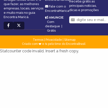
Receba grátis as
que fazer, as melhores
principais notícias,
Fale com o
empresas, locais, serviços
dicas e promoções
EncontraMarica
e muito mais no guia
Encontra Maricá.
ANUNCIE
:
Com
destaque
|
Grátis
Termos
|
Privacidade
|
Sitemap
Criado com ❤️ e ☕ pelo time do EncontraBrasil
Statcounter code invalid. Insert a fresh copy.