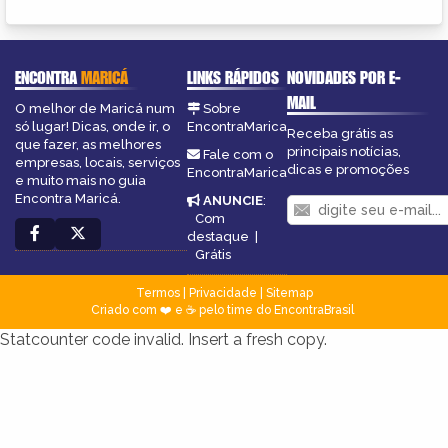
ENCONTRA
MARICÁ
LINKS RÁPIDOS
NOVIDADES POR E-
MAIL
O melhor de Maricá num
Sobre
só lugar! Dicas, onde ir, o
EncontraMarica
Receba grátis as
que fazer, as melhores
principais notícias,
Fale com o
empresas, locais, serviços
dicas e promoções
EncontraMarica
e muito mais no guia
Encontra Maricá.
ANUNCIE
:
Com
destaque
|
Grátis
Termos
|
Privacidade
|
Sitemap
Criado com ❤️ e ☕ pelo time do EncontraBrasil
Statcounter code invalid. Insert a fresh copy.