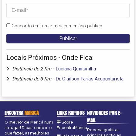
Concordo em tornar meu comentário público
Locais Próximos - Onde Fica:
Distância de 2 Km
-
Luciana Quintanilha
Distância de 3 Km
-
Dr. Clailson Farias Acupunturista
ENCONTRA
MARICÁ
LINKS RÁPIDOS
NOVIDADES POR E-
MAIL
O melhor de Maricá num
Sobre
só lugar! Dicas, onde ir, o
EncontraMarica
Receba grátis as
que fazer, as melhores
principais notícias,