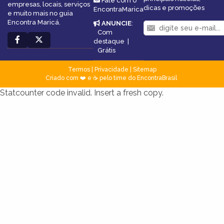
Fale com o
empresas, locais, serviços
dicas e promoções
EncontraMarica
e muito mais no guia
Encontra Maricá.
ANUNCIE
:
Com
destaque
|
Grátis
Termos
|
Privacidade
|
Sitemap
Criado com ❤️ e ☕ pelo time do EncontraBrasil
Statcounter code invalid. Insert a fresh copy.