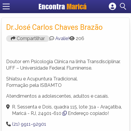
Encontra
Maricá
Cadastrar empresa
Fazer login
Dr.José Carlos Chaves Brazão
Criar conta
Compartilhar
Avalie!
206
Doutor em Psicologia Clínica na linha Transdisciplinar.
UFF – Universidade Federal Fluminense.
Shiatsu e Acupuntura Tradicional.
Formação pela ISBAMTO
Atendimentos a adolescentes, adultos e casais.
R. Sessenta e Dois, quadra 115, lote 31a - Araçatiba,
Maricá - RJ, 24901-610
Endereço copiado!
(21) 9911-92901