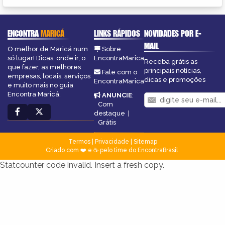
ENCONTRA
MARICÁ
LINKS RÁPIDOS
NOVIDADES POR E-
MAIL
O melhor de Maricá num
Sobre
só lugar! Dicas, onde ir, o
EncontraMarica
Receba grátis as
que fazer, as melhores
principais notícias,
Fale com o
empresas, locais, serviços
dicas e promoções
EncontraMarica
e muito mais no guia
Encontra Maricá.
ANUNCIE
:
Com
destaque
|
Grátis
Termos
|
Privacidade
|
Sitemap
Criado com ❤️ e ☕ pelo time do EncontraBrasil
Statcounter code invalid. Insert a fresh copy.