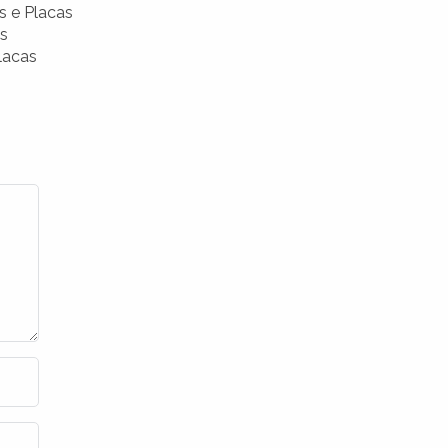
s e Placas
as
lacas