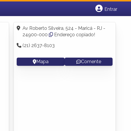
Entrar
Cadastrar empresa
Fazer login
Av Roberto Silveira, 524 - Maricá - RJ -
Criar conta
24900-000
Endereço copiado!
(21) 2637-8103
Mapa
Comente