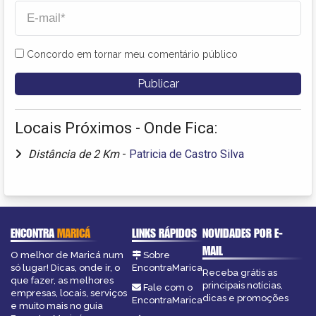
Concordo em tornar meu comentário público
Locais Próximos - Onde Fica:
Distância de 2 Km
-
Patricia de Castro Silva
ENCONTRA
MARICÁ
LINKS RÁPIDOS
NOVIDADES POR E-
MAIL
O melhor de Maricá num
Sobre
só lugar! Dicas, onde ir, o
EncontraMarica
Receba grátis as
que fazer, as melhores
principais notícias,
Fale com o
empresas, locais, serviços
dicas e promoções
EncontraMarica
e muito mais no guia