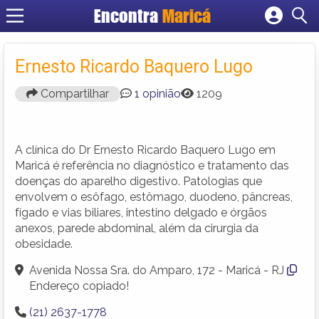
Encontra
Maricá
Cadastrar empresa
Fazer login
Ernesto Ricardo Baquero Lugo
Criar conta
Compartilhar
1 opinião
1209
A clínica do Dr Ernesto Ricardo Baquero Lugo em
Maricá é referência no diagnóstico e tratamento das
doenças do aparelho digestivo. Patologias que
envolvem o esôfago, estômago, duodeno, pâncreas,
fígado e vias biliares, intestino delgado e órgãos
anexos, parede abdominal, além da cirurgia da
obesidade.
Avenida Nossa Sra. do Amparo, 172 - Maricá - RJ
Endereço copiado!
(21) 2637-1778