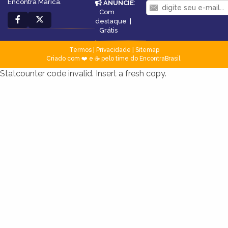
Encontra Maricá.
ANUNCIE
:
Com
destaque
|
Grátis
Termos
|
Privacidade
|
Sitemap
Criado com ❤️ e ☕ pelo time do EncontraBrasil
Statcounter code invalid. Insert a fresh copy.